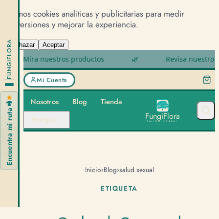
Usamos cookies analiticas y publicitarias para medir
conversiones y mejorar la experiencia.
FUNGIFLORA
Rechazar
Aceptar
Mira nuestros productos
🌿
Revisa nuestro Tér
Mi Cuenta
Nosotros
Blog
Tienda
🍄
Encuentra mi ruta
F
u
n
g
i
F
l
o
r
a
Hongos
TALLER HERBAL
Inicio
›
Blog
›
salud sexual
ETIQUETA