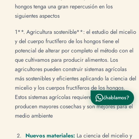
¿En qué te podemos ayudar?
hongos tenga una gran repercusión en los
Hola, quiero hacer un pedido 🛒
siguientes aspectos
Hola, tengo una consulta sobre un producto 📦
1**. Agricultura sostenible**: el estudio del micelio
Hola, quiero saber sobre envíos y despachos 🚚
y del cuerpo fructífero de los hongos tiene el
potencial de alterar por completo el método con el
Hola, tengo una pregunta sobre un producto 👋
que cultivamos para producir alimentos. Los
agricultores pueden construir sistemas agrícolas
más sostenibles y eficientes aplicando la ciencia del
micelio y los cuerpos fructíferos de los hongos.
Estos sistemas agrícolas requieren menos recursos,
¿hablamos?
Enviar por WhatsApp
producen mayores cosechas y son mejores para el
medio ambiente
Nuevos materiales:
La ciencia del micelio y