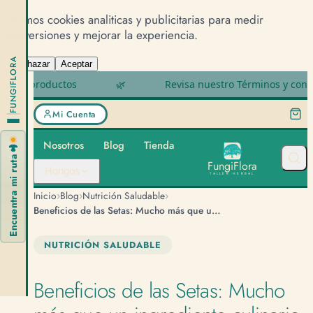
Usamos cookies analiticas y publicitarias para medir
conversiones y mejorar la experiencia.
FUNGIFLORA
Rechazar
Aceptar
oductos
🌿
Revisa nuestro Términos y condiciones
Mi Cuenta
Nosotros
Blog
Tienda
🍄
Encuentra mi ruta
F
u
n
g
i
F
l
o
r
a
Hongos
TALLER HERBAL
›
›
›
Inicio
Blog
Nutrición Saludable
Beneficios de las Setas: Mucho más que un ingrediente culinario
NUTRICIÓN SALUDABLE
Beneficios de las Setas: Mucho