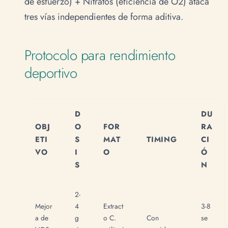
de esfuerzo) + Nitratos (eficiencia de O2) ataca
tres vías independientes de forma aditiva.
Protocolo para rendimiento
deportivo
D
DU
OBJ
O
FOR
RA
ETI
S
MAT
TIMING
CI
VO
I
O
Ó
S
N
2-
Mejor
4
Extract
3-8
a de
g
o C.
Con
se