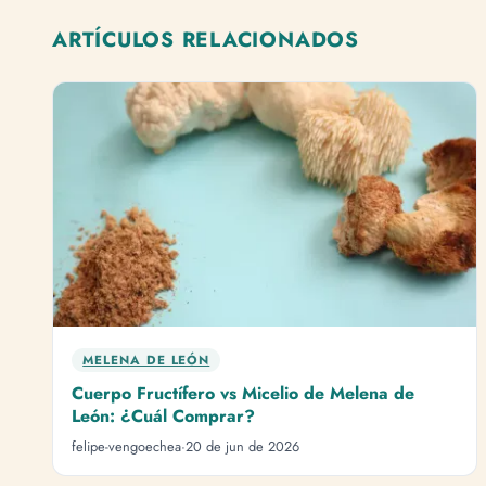
ARTÍCULOS RELACIONADOS
MELENA DE LEÓN
Cuerpo Fructífero vs Micelio de Melena de
León: ¿Cuál Comprar?
Soporte
Normalmente responde en minutos
felipe-vengoechea
·
20 de jun de 2026