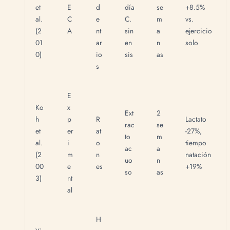
et
E
d
día
se
+8.5%
al.
C
e
C.
m
vs.
(2
A
nt
sin
a
ejercicio
01
ar
en
n
solo
0)
io
sis
as
s
E
Ko
x
Ext
2
h
p
R
Lactato
rac
se
et
er
at
-27%,
to
m
al.
i
o
tiempo
ac
a
(2
m
n
natación
uo
n
00
e
es
+19%
so
as
3)
nt
al
H