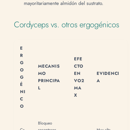
mayoritariamente almidón del sustrato.
Cordyceps vs. otros ergogénicos
E
R
EFE
G
MECANIS
CTO
O
MO
EN
EVIDENCI
G
PRINCIPA
VO2
A
É
L
MA
NI
X
C
O
Bloqueo
Ca
receptores
Muy alta