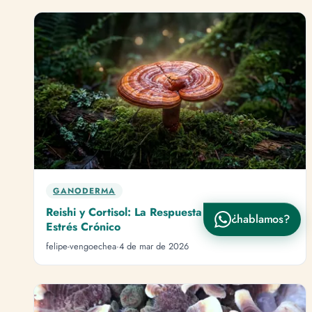
¿En qué te podemos ayudar?
Hola, quiero hacer un pedido 🛒
Hola, tengo una consulta sobre un producto 📦
Hola, quiero saber sobre envíos y despachos 🚚
Hola, tengo una pregunta sobre un producto 👋
GANODERMA
Reishi y Cortisol: La Respuesta Adaptogénica al
¿hablamos?
Enviar por WhatsApp
Estrés Crónico
felipe-vengoechea
·
4 de mar de 2026