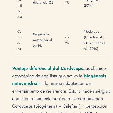
eficiencia O2
4%
(nit
2014)
rat
os)
Co
Moderada
Biogénesis
rdy
+5-
(Hirsch et al.,
mitocondrial,
ce
7%
2017; Chen et
AMPK
ps
al., 2010)
Ventaja diferencial del Cordyceps
: es el único
ergogénico de esta lista que activa la
biogénesis
mitocondrial
— la misma adaptación del
entrenamiento de resistencia. Esto lo hace sinérgico
con el entrenamiento aeróbico. La combinación
Cordyceps (biogénesis) + Cafeína (↓ percepción