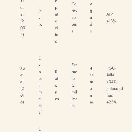
Yi
e
Co
A
et
p
In
rdy
g
al.
at
ATP
vit
ce
u
(2
o
+18%
ro
pin
d
00
ci
a
o
4)
to
s
E
x
Ext
Xu
4
PGC-
p
R
rac
et
se
1alfa
er
at
to
al.
m
+34%,
i
o
C.
(2
a
mitocond
m
n
mil
01
n
rias
e
es
itar
6)
as
+25%
nt
is
al
E