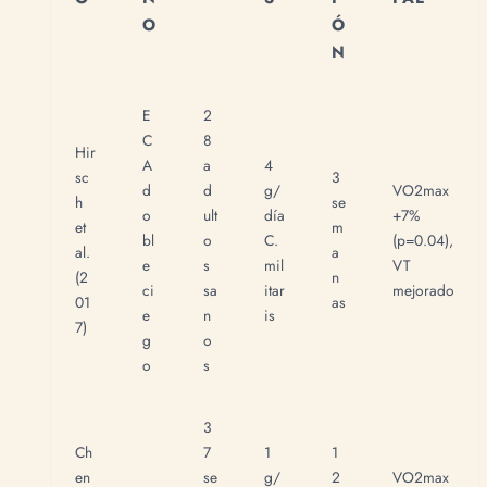
O
Ó
N
E
2
C
8
Hir
A
a
4
sc
3
d
d
g/
VO2max
h
se
o
ult
día
+7%
et
m
bl
o
C.
(p=0.04),
al.
a
e
s
mil
VT
(2
n
ci
sa
itar
mejorado
01
as
e
n
is
7)
g
o
o
s
3
Ch
7
1
1
en
se
g/
2
VO2max