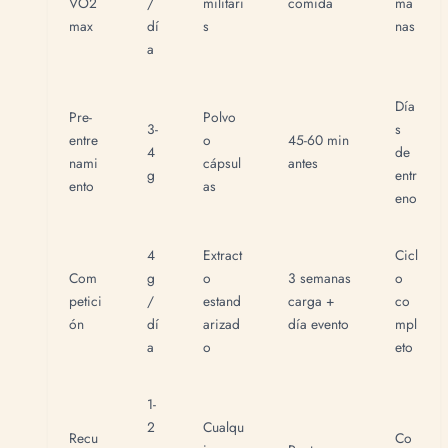
VO2
/
militari
comida
ma
max
dí
s
nas
a
Día
Pre-
Polvo
3-
s
entre
o
45-60 min
4
de
nami
cápsul
antes
g
entr
ento
as
eno
4
Extract
Cicl
Com
g
o
3 semanas
o
petici
/
estand
carga +
co
ón
dí
arizad
día evento
mpl
a
o
eto
1-
2
Cualqu
Recu
Co