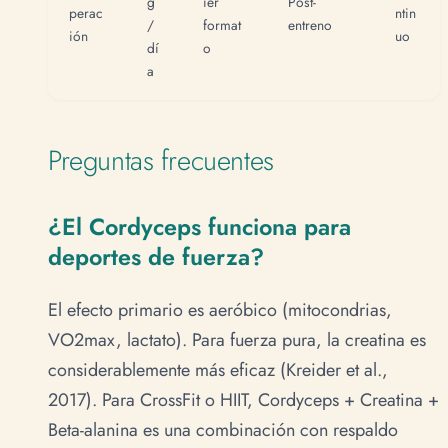
g
ier
Post-
perac
ntin
/
format
entreno
ión
uo
dí
o
a
Preguntas frecuentes
¿El Cordyceps funciona para
deportes de fuerza?
El efecto primario es aeróbico (mitocondrias,
VO2max, lactato). Para fuerza pura, la creatina es
considerablemente más eficaz (Kreider et al.,
2017). Para CrossFit o HIIT, Cordyceps + Creatina +
Beta-alanina es una combinación con respaldo