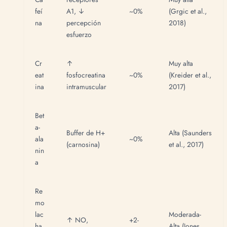
feí
A1, ↓
~0%
(Grgic et al.,
na
percepción
2018)
esfuerzo
Cr
↑
Muy alta
eat
fosfocreatina
~0%
(Kreider et al.,
ina
intramuscular
2017)
Bet
a-
Buffer de H+
Alta (Saunders
ala
~0%
(carnosina)
et al., 2017)
nin
a
Re
mo
lac
Moderada-
↑ NO,
+2-
ha
Alta (Jones,