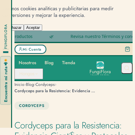
Usamos cookies analiticas y publicitarias para medir
conversiones y mejorar la experiencia.
FUNGIFLORA
Rechazar
Aceptar
ductos
🌿
Revisa nuestro Términos y condiciones
Mi Cuenta
Nosotros
Blog
Tienda
🍄
Encuentra mi ruta
F
u
n
g
i
F
l
o
r
a
Hongos
TALLER HERBAL
›
›
›
Inicio
Blog
Cordyceps
Cordyceps para la Resistencia: Evidencia Científica y Protocolos para Atletas
CORDYCEPS
Cordyceps para la Resistencia: