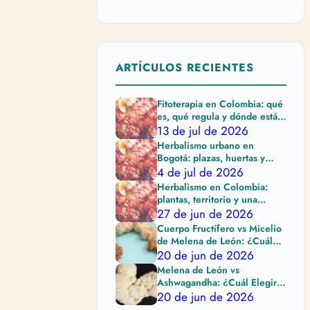
ARTÍCULOS RECIENTES
Fitoterapia en Colombia: qué
es, qué regula y dónde están
sus límites
13 de jul de 2026
Herbalismo urbano en
Bogotá: plazas, huertas y
cuidado al elegir plantas
4 de jul de 2026
Herbalismo en Colombia:
plantas, territorio y una
práctica que pide cuidado
27 de jun de 2026
Cuerpo Fructífero vs Micelio
de Melena de León: ¿Cuál
Comprar?
20 de jun de 2026
Melena de León vs
Ashwagandha: ¿Cuál Elegir
Según tu Objetivo?
20 de jun de 2026