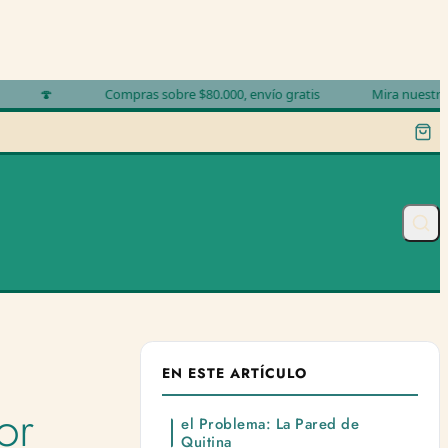
Compras sobre $80.000, envío gratis
Mira nuestros produc
EN ESTE ARTÍCULO
or
el Problema: La Pared de
Quitina