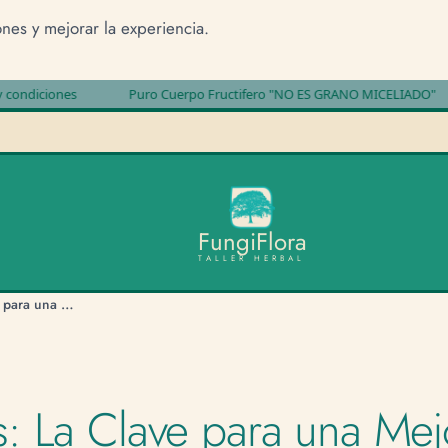
ones y mejorar la experiencia.
nes
Puro Cuerpo Fructifero "NO ES GRANO MICELIADO"
🍄
F
u
n
g
i
F
l
o
r
a
TALLER HERBAL
Hongos Fermentados: La Clave para una Mejor Absorción
 La Clave para una Mej