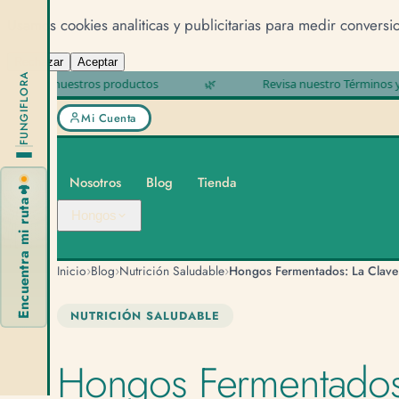
Usamos cookies analiticas y publicitarias para medir conversi
Rechazar
Aceptar
FUNGIFLORA
 nuestros productos
🌿
Revisa nuestro Términos y condicio
Mi Cuenta
Nosotros
Blog
Tienda
🍄
Encuentra mi ruta
Hongos
›
›
›
Inicio
Blog
Nutrición Saludable
NUTRICIÓN SALUDABLE
Hongos Fermentados: