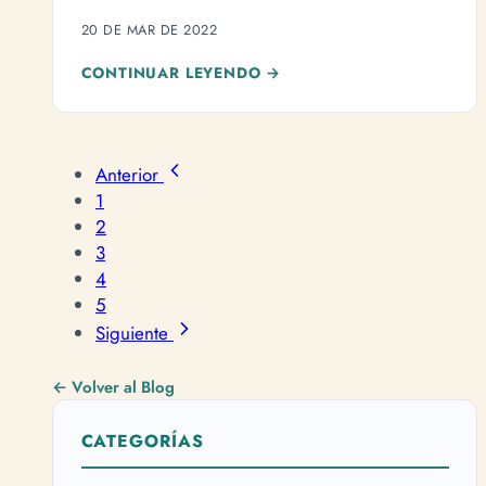
motivos por los cuales deberías incorporarlos en
20 DE MAR DE 2022
tu dieta.
CONTINUAR LEYENDO →
Anterior
1
2
3
4
5
Siguiente
← Volver al Blog
CATEGORÍAS