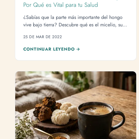
Por Qué es Vital para tu Salud
¿Sabías que la parte más importante del hongo
vive bajo tierra? Descubre qué es el micelio, sus
beneficios para la salud y cómo está
25 DE MAR DE 2022
revolucionando el mundo.
CONTINUAR LEYENDO →