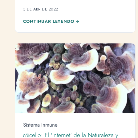
Reishi, Chaga, Cordyceps y otros pueden
5 DE ABR DE 2022
transformar tu salud.
CONTINUAR LEYENDO →
Sistema Inmune
Micelio: El 'Internet' de la Naturaleza y