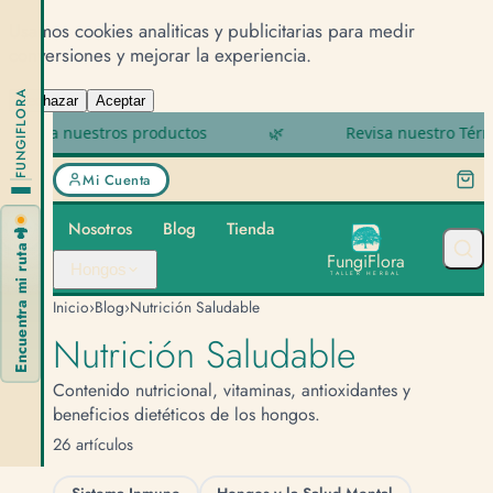
Usamos cookies analiticas y publicitarias para medir
conversiones y mejorar la experiencia.
FUNGIFLORA
Rechazar
Aceptar
ira nuestros productos
🌿
Revisa nuestro Términos
Mi Cuenta
Nosotros
Blog
Tienda
🍄
Encuentra mi ruta
F
u
n
g
i
F
l
o
r
a
Hongos
TALLER HERBAL
Inicio
›
Blog
›
Nutrición Saludable
Nutrición Saludable
Contenido nutricional, vitaminas, antioxidantes y
beneficios dietéticos de los hongos.
26 artículos