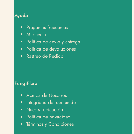
Ayuda
Preguntas frecuentes
Mi cuenta
Política de envío y entrega
Política de devoluciones
Rastreo de Pedido
FungiFlora
Soporte
Normalmente responde en minutos
Acerca de Nosotros
Integridad del contenido
¿En qué te podemos ayudar?
Nuestra ubicación
Política de privacidad
Hola, quiero hacer un pedido 🛒
Términos y Condiciones
Hola, tengo una consulta sobre un producto 📦