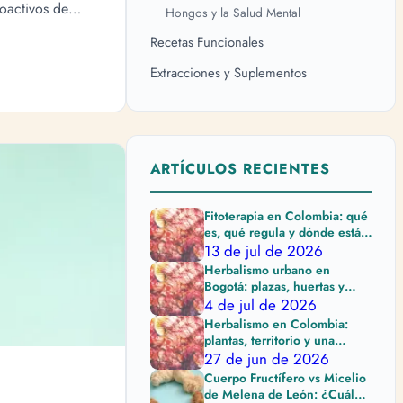
oactivos de
Hongos y la Salud Mental
n protegen tu
Recetas Funcionales
es crónicas.
Extracciones y Suplementos
ARTÍCULOS RECIENTES
Fitoterapia en Colombia: qué
es, qué regula y dónde están
sus límites
13 de jul de 2026
Herbalismo urbano en
Bogotá: plazas, huertas y
cuidado al elegir plantas
4 de jul de 2026
Herbalismo en Colombia:
plantas, territorio y una
práctica que pide cuidado
27 de jun de 2026
Cuerpo Fructífero vs Micelio
de Melena de León: ¿Cuál