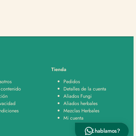
Soporte
Normalmente responde en minutos
¿En qué te podemos ayudar?
Hola, quiero hacer un pedido 🛒
Hola, tengo una consulta sobre un producto 📦
Tienda
Hola, quiero saber sobre envíos y despachos 🚚
sotros
Pedidos
Hola, tengo una pregunta sobre un producto 👋
 contenido
Detalles de la cuenta
ción
Aliados Fungi
ivacidad
Aliados herbales
ndiciones
Mezclas Herbales
Mi cuenta
¿hablamos?
Enviar por WhatsApp