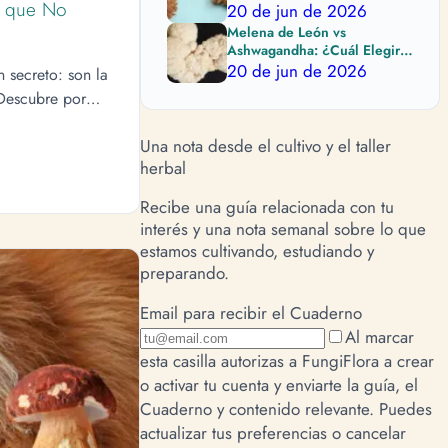
o que No
Comprar?
20 de jun de 2026
Melena de León vs
Ashwagandha: ¿Cuál Elegir
Según tu Objetivo?
20 de jun de 2026
n secreto: son la
 Descubre por
Una nota desde el cultivo y el taller
herbal
Recibe una guía relacionada con tu
interés y una nota semanal sobre lo que
estamos cultivando, estudiando y
preparando.
Email para recibir el Cuaderno
Al marcar
esta casilla autorizas a FungiFlora a crear
o activar tu cuenta y enviarte la guía, el
Cuaderno y contenido relevante. Puedes
actualizar tus preferencias o cancelar