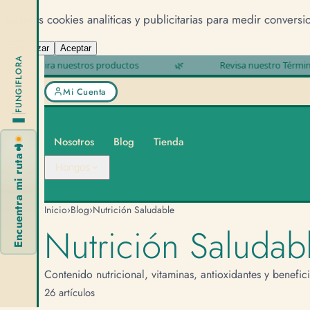
Usamos cookies analiticas y publicitarias para medir conversi
Rechazar
Aceptar
FUNGIFLORA
Mira nuestros productos
🌿
Revisa nuestro Términos y 
Mi Cuenta
Nosotros
Blog
Tienda
🍄
Encuentra mi ruta
Hongos
Inicio
›
Blog
›
Nutrición Saludable
Nutrición Saludab
Contenido nutricional, vitaminas, antioxidantes y benefic
26 artículos