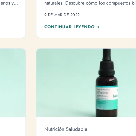
genos y
naturales. Descubre cómo los compuestos bi
hongos como Reishi, Chaga y Melena de Leó
9 DE MAR DE 2022
cuerpo del estrés oxidativo y las enfermedad
CONTINUAR LEYENDO →
Nutrición Saludable