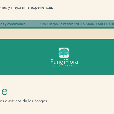
ones y mejorar la experiencia.
condiciones
Puro Cuerpo Fructifero "NO ES GRANO MICELIADO"
F
u
n
g
i
F
l
o
r
a
TALLER HERBAL
le
ios dietéticos de los hongos.